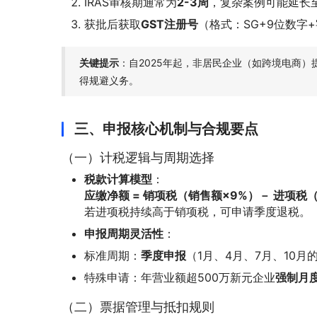
IRAS审核期通常为
2-3周
，复杂案例可能延长
获批后获取
GST注册号
（格式：SG+9位数字
关键提示
：自2025年起，非居民企业（如跨境电商）
得规避义务。
三、申报核心机制与合规要点
（一）计税逻辑与周期选择
税款计算模型
：
应缴净额 = 销项税（销售额×9%）－ 进项
若进项税持续高于销项税，可申请季度退税。
申报周期灵活性
：
标准周期：
季度申报
（1月、4月、7月、10
特殊申请：年营业额超500万新元企业
强制月
（二）票据管理与抵扣规则