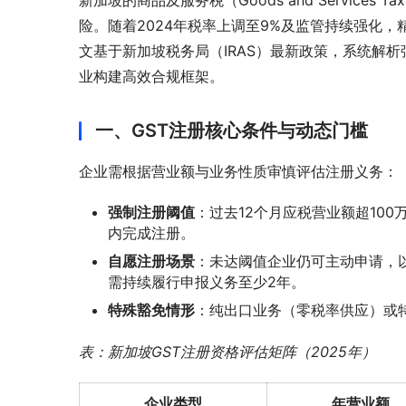
新加坡的商品及服务税（Goods and Service
险。随着2024年税率上调至9%及监管持续强化
文基于新加坡税务局（IRAS）最新政策，系统解
业构建高效合规框架。
一、GST注册核心条件与动态门槛
企业需根据营业额与业务性质审慎评估注册义务：
强制注册阈值
：过去12个月应税营业额超10
内完成注册。
自愿注册场景
：未达阈值企业仍可主动申请，
需持续履行申报义务至少2年。
特殊豁免情形
：纯出口业务（零税率供应）或
表：新加坡GST注册资格评估矩阵（2025年）
企业类型
年营业额