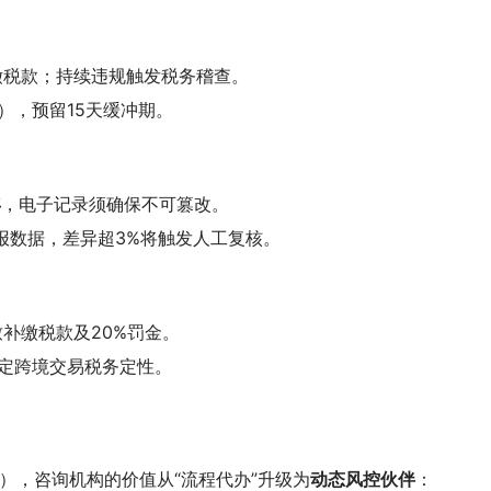
缴税款；持续违规触发税务稽查。
），预留15天缓冲期。
年
，电子记录须确保不可篡改。
申报数据，差异超3%将触发人工复核。
补缴税款及20%罚金。
定跨境交易税务定性。
点），咨询机构的价值从“流程代办”升级为
动态风控伙伴
：