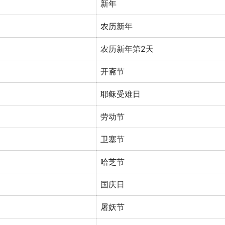
新年
农历新年
农历新年第2天
开斋节
耶稣受难日
劳动节
卫塞节
哈芝节
国庆日
屠妖节