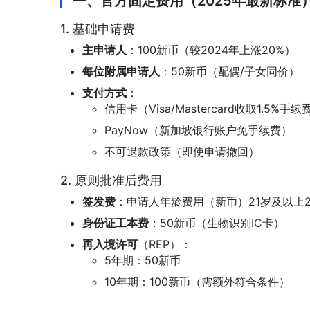
一、官方固定费用（2025年最新标准
1. 基础申请费
主申请人
：100新币（较2024年上涨20%）
每位附属申请人
：50新币（配偶/子女同价）
支付方式
：
信用卡（Visa/Mastercard收取1.5%手续
PayNow（新加坡银行账户免手续费）
不可退款政策（即使申请撤回）
2. 原则批准后费用
签发费
：申请人年龄费用（新币）21岁及以上20
身份证工本费
：50新币（生物识别IC卡）
再入境许可
（REP）：
5年期：50新币
10年期：100新币（需额外符合条件）