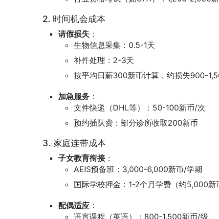
2. 时间机会成本
请假损失
：
生物信息采集：0.5-1天
补件处理：2-3天
按平均日薪300新币计算，约损失900-1,5
加急服务
：
文件快递（DHL等）：50-100新币/次
预约插队费：部分诊所收取200新币
3. 家庭连带成本
子女教育衔接
：
AEIS预备班：3,000-6,000新币/学期
国际学校押金：1-2个月学费（约5,000新
配偶适应
：
语言课程（英语）：800-1,500新币/级