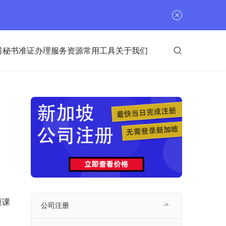
司秘书
准证办理
服务资源
常用工具
关于我们
重课
公司注册