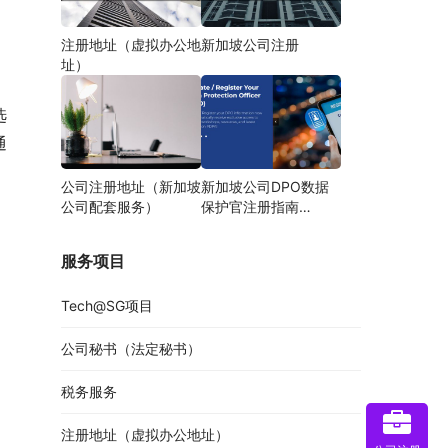
注册地址（虚拟办公地
新加坡公司注册
址）
选
通
公司注册地址（新加坡
新加坡公司DPO数据
公司配套服务）
保护官注册指南
（DPO申报/更新详
解）
服务项目
Tech@SG项目
公司秘书（法定秘书）
税务服务
注册地址（虚拟办公地址）