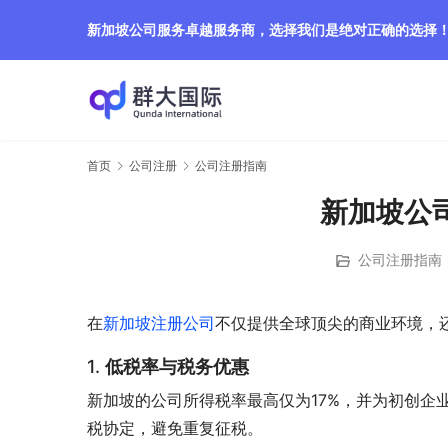
新加坡公司服务卓越服务商，选择我们是绝对正确的选择
首页
公司注册
公司注册指南
新加坡公
公司注册指南
在
新加坡注册公司
不仅提供全球顶尖的商业环境，
1.
低税率与税务优惠
新加坡的公司所得税率最高仅为17%，并为初创企
税协定，避免重复征税。