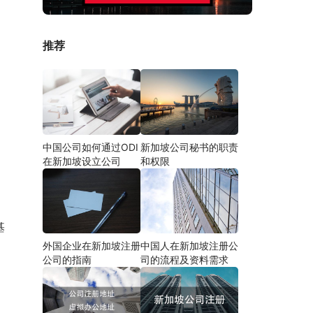
推荐
中国公司如何通过ODI
新加坡公司秘书的职责
。
在新加坡设立公司
和权限
基
外国企业在新加坡注册
中国人在新加坡注册公
公司的指南
司的流程及资料需求
，