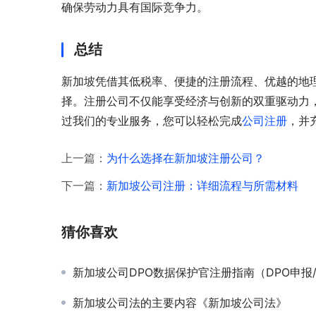
确保劳动力具有国际竞争力。
总结
新加坡凭借其低税率、便捷的注册流程、优越的地
择。注册公司不仅能享受经济与创新的双重驱动力
过我们的专业服务，您可以轻松完成
公司注册
，并
上一篇：
为什么选择在新加坡注册公司？
下一篇：
新加坡公司注册：详细流程与所需材料
猜你喜欢
新加坡公司DPO数据保护官注册指南（DPO申报/更新详
新加坡公司法的主要内容《新加坡公司法》