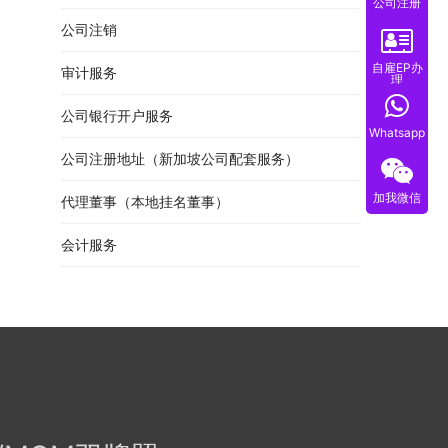
公司注册
公司注销
自雇EP办
审计服务
理
公司银行开户服务
Whatsapp
公司注册地址（新加坡公司配套服务）
加我微信
代理董事（本地挂名董事）
会计服务