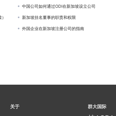
中国公司如何通过ODI在新加坡设立公司
读）
新加坡挂名董事的职责和权限
外国企业在新加坡注册公司的指南
关于
群大国际