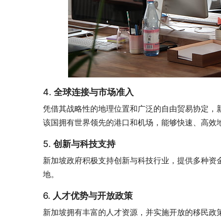
4.
全球连接与市场准入
凭借其战略性的地理位置和广泛的自由贸易协定，
该国拥有世界领先的港口和机场，能够快速、高效
5.
创新与科技支持
新加坡政府积极支持创新与科技行业，提供多种资
地。
6.
人才优势与开放政策
新加坡拥有丰富的人才资源，并实施开放的移民政