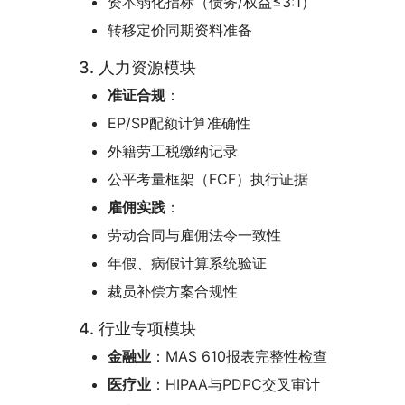
资本弱化指标（债务/权益≤3:1）
转移定价同期资料准备
3. 人力资源模块
准证合规
：
EP/SP配额计算准确性
外籍劳工税缴纳记录
公平考量框架（FCF）执行证据
雇佣实践
：
劳动合同与雇佣法令一致性
年假、病假计算系统验证
裁员补偿方案合规性
4. 行业专项模块
金融业
：MAS 610报表完整性检查
医疗业
：HIPAA与PDPC交叉审计