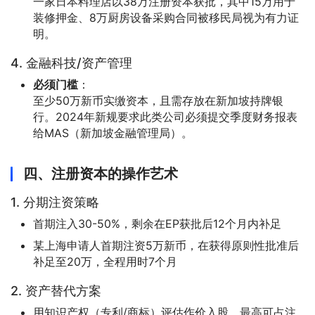
一家日本料理店以38万注册资本获批，其中15万用于
装修押金、8万厨房设备采购合同被移民局视为有力证
明。
4. 金融科技/资产管理
必须门槛
：
至少50万新币实缴资本，且需存放在新加坡持牌银
行。2024年新规要求此类公司必须提交季度财务报表
给MAS（新加坡金融管理局）。
四、注册资本的操作艺术
1. 分期注资策略
首期注入30-50%，剩余在EP获批后12个月内补足
某上海申请人首期注资5万新币，在获得原则性批准后
补足至20万，全程用时7个月
2. 资产替代方案
用知识产权（专利/商标）评估作价入股，最高可占注