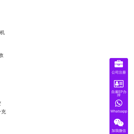
随机
收
公司注册
自雇EP办
理
变
个充
Whatsapp
加我微信