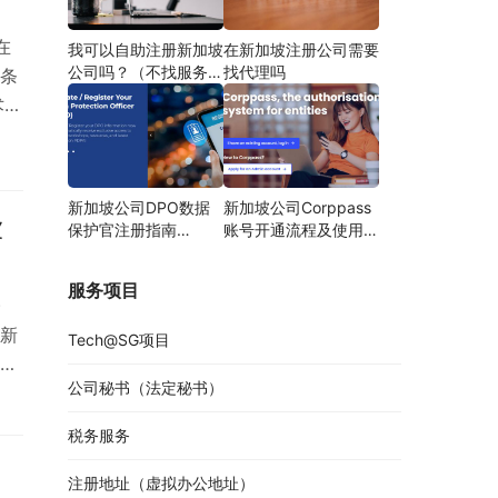
在
我可以自助注册新加坡
在新加坡注册公司需要
公司吗？（不找服务商
找代理吗
条
自己注册）
术进
研发
创
提供
新加坡公司DPO数据
新加坡公司Corppass
坡
保护官注册指南
账号开通流程及使用说
（DPO申报/更新详
明
解）
服务项目
)
新
Tech@SG项目
并
公司秘书（法定秘书）
赁
S通
税务服务
或
注册地址（虚拟办公地址）