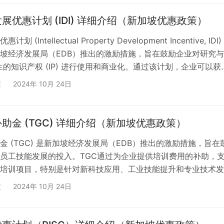
气候变化和环保要求的日益严峻，企业面临着减少碳排放和提高
加坡政府推出REG(E) 计划…
展优惠计划 (IDI) 详细介绍（新加坡优惠政策）
 (Intellectual Property Development Incentive, IDI)
坡经济发展局（EDB）推出的激励措施，旨在鼓励企业对研究
 产生的知识产权 (IP) 进行使用和商业化。通过该计划，企业可以获
得税税率，降低与知识产权开发和商业化相关的税务负担，从而
策
2024年 10月 24日
市场化应用和技术转移。 1. IDI计划的背景和目标 随着全球经济
识产权已成为企业保持竞争优势和推动技术创新的重要…
助金 (TGC) 详细介绍（新加坡优惠政策）
金 (TGC) 是新加坡经济发展局（EDB）推出的激励措施，旨在
员工技能发展的投入。TGC通过为企业提供培训费用的补助，
培训项目，特别是针对新科技应用、工业技能提升和专业技术发
补助金帮助企业在快速变化的经济环境中保持竞争力，并推动员
策
2024年 10月 24日
术和技能。 1. TGC计划的背景和目标 随着技术的发展和市场需
需要不断提升员工的技能和能力，以应对新科技的应用和行业变
C计划旨在支持企业对员工进行有针对性的培训，以增强…