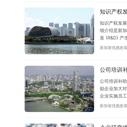
标 随着全球
效率的压力。新
知识产权发
知识产权发展优惠计划
细介绍是新加
发 (R&D)
优惠的企业所
新加坡优惠政
进创新成果的
争的加剧，知
公司培训补
公司培训补助
励企业加大对
企业实施员工
的培训。这一
新加坡优惠政
掌握最新的技
的变化，企业
的挑战。TG