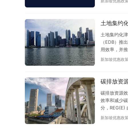
新加坡优惠政
持，还为符合
聘、市场拓展
特别适用于具
土地集约化
土地集约化津贴 (
（EDB）推
用效率，并推
对工业设施开
新加坡优惠政
产力和经济效
有限的工业用
优化设施布局
碳排放资源
碳排放资源效
效率和减少碳
分，REG(
国家环境局（
新加坡优惠政
源和能源利用效