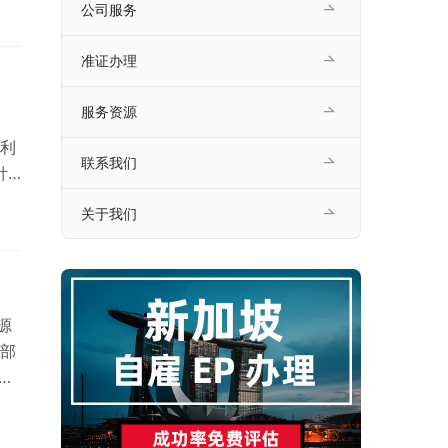
公司服务
招
）
准证办理
服务资源
地利
联系我们
针
生
关于我们
利用
、
）
源
部
）和
的资
和目