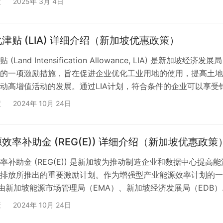
策
2025年 3月 4日
条件的个人和企业提供落地新加坡的资源对接、融资渠道、人才
等全面支持。 该计划适合哪些创业者？ 全球创业者计划（GFP
备以下计划的企业家： 为什么选择新加坡？ 新…
津贴 (LIA) 详细介绍（新加坡优惠政策）
Land Intensification Allowance, LIA) 是新加坡经济发展局
出的一项激励措施，旨在促进企业优化工业用地的使用，提高土
动高增值活动的发展。通过LIA计划，符合条件的企业可以享受
发和改进项目的税务减免，鼓励企业加强土地集约化利用，提升
策
2024年 10月 24日
益。 1. LIA计划的背景和目标 新加坡土地资源有限，为了有效
地，政府推出了LIA计划，旨在鼓励企业通过增加工业建筑密度
和进行高附加…
效率补助金 (REG(E)) 详细介绍（新加坡优惠政策
率补助金 (REG(E)) 是新加坡为推动制造企业和数据中心提高能
排放所推出的重要激励计划。作为增强型产业能源效率计划的一
E) 由新加坡能源市场管理局（EMA）、新加坡经济发展局（EDB
NEA）共同实施，旨在通过提供资金支持，帮助企业实现更高
策
2024年 10月 24日
率，减少碳足迹，推动可持续发展。 1. REG(E) 计划的背景