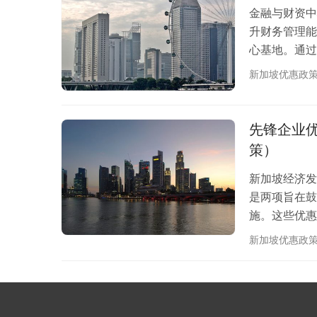
金融与财资中
升财务管理能
心基地。通过
加坡的金融基础
新加坡优惠政
惠的背景和目
资管理中心，
致力于成为全
先锋企业优惠
策）
新加坡经济发展
是两项旨在鼓
施。这些优惠
值的制造和服
新加坡优惠政
(Pioneer 
在新加坡发展
符合条件的企