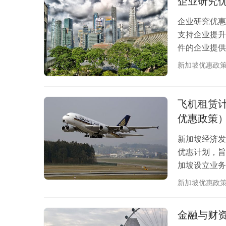
企业研究优
企业研究优惠
支持企业提升
件的企业提供
步和产业升级。
新加坡优惠政
活动集中在新
新和技术研发
资金支持，降
飞机租赁计划
优惠政策
新加坡经济发展
优惠计划，旨
加坡设立业务
利用新加坡的金
新加坡优惠政
计划 (AL
过为符合条件
金融与财资
扩大现有的租