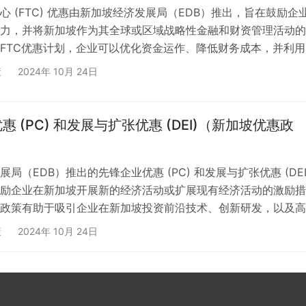
心 (FTC) 优惠由新加坡经济发展局（EDB）推出，旨在鼓励企
力，并将新加坡作为其全球或区域战略性金融和财资管理活动的
FTC优惠计划，企业可以优化资金运作、降低财务成本，并利用
设施和政策优势来进行国际扩展。 1. 金融与财资中心 (FTC) 
策
2024年 10月 24日
的 FTC优惠计划的推出，旨在吸引跨国企业在新加坡设立金融
集中管理全球或区域内的资金和财务活动。通过此项政策，新加
球领先的金融中心和资金管理枢纽，为企业提…
 (PC) 和发展与扩张优惠 (DEI)（新加坡优惠政
局（EDB）推出的先锋企业优惠 (PC) 和发展与扩张优惠 (DEI
励企业在新加坡开展新的经济活动或扩展现有经济活动的激励措
政策有助于吸引企业在新加坡投资前沿技术、创新研发，以及高
务活动，从而提升新加坡的整体经济竞争力。 1. 先锋企业优惠
策
2024年 10月 24日
Certificate Incentive, PC) 介绍：先锋企业优惠（PC）旨在鼓励
新兴行业或技术，推动经济多样化和产业升级。通过该激励措施
业可以享受…