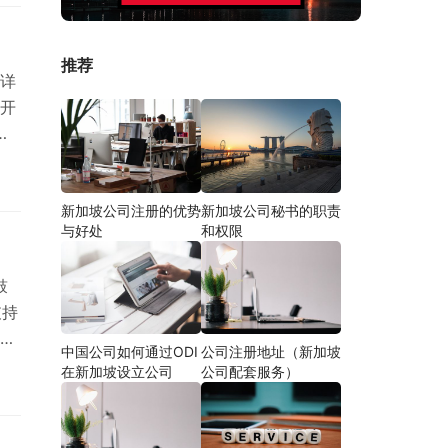
能源
推荐
 详
与开
得
促
竞
新加坡公司注册的优势
新加坡公司秘书的职责
与好处
和权限
鼓
支持
展
中国公司如何通过ODI
公司注册地址（新加坡
工
在新加坡设立公司
公司配套服务）
求
革