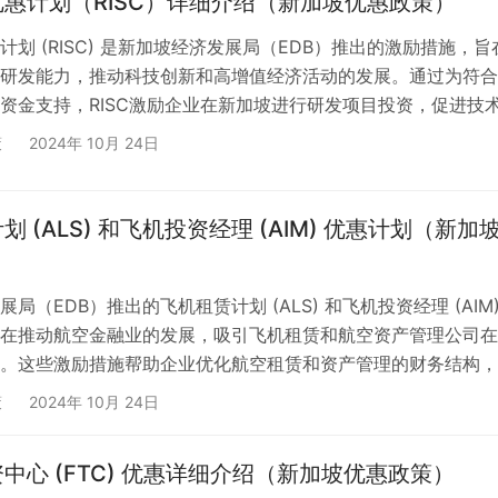
惠计划（RISC）详细介绍（新加坡优惠政策）
计划 (RISC) 是新加坡经济发展局（EDB）推出的激励措施，旨
研发能力，推动科技创新和高增值经济活动的发展。通过为符合
资金支持，RISC激励企业在新加坡进行研发项目投资，促进技
 1. RISC计划的背景和目标 RISC计划的设立旨在鼓励企业将
策
2024年 10月 24日
加坡，并推动本地科技生态系统的发展。随着全球竞争的加剧，
已成为企业保持竞争优势的关键。RISC通过为企业的科技项目
低研发成本，促进企业投入更多资源进行…
 (ALS) 和飞机投资经理 (AIM) 优惠计划（新加
）
局（EDB）推出的飞机租赁计划 (ALS) 和飞机投资经理 (AIM
在推动航空金融业的发展，吸引飞机租赁和航空资产管理公司在
。这些激励措施帮助企业优化航空租赁和资产管理的财务结构，
融优势实现全球扩展。 1. 飞机租赁计划 (ALS) 介绍：飞机租
策
2024年 10月 24日
S) 是一项旨在吸引飞机租赁公司在新加坡开展业务的激励措施。AL
的租赁活动提供税收优惠，支持企业在新加坡设立飞机租赁业务
中心 (FTC) 优惠详细介绍（新加坡优惠政策）
赁活动。 优惠内容： 适用条件…