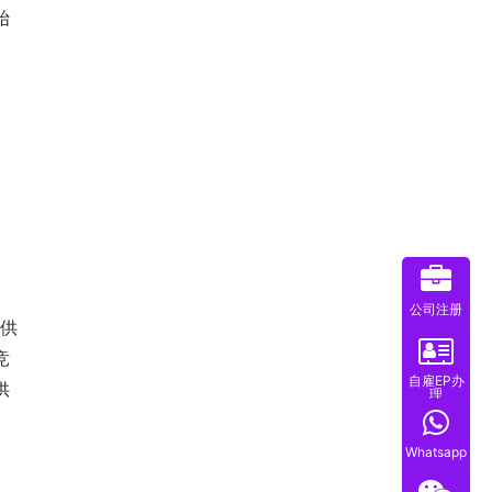
始
。
。
公司注册
提供
竞
自雇EP办
供
理
Whatsapp