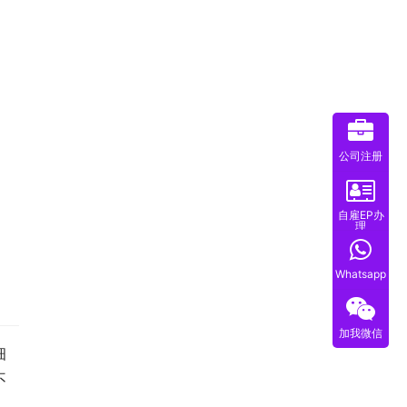
公司注册
自雇EP办
理
Whatsapp
加我微信
细
不