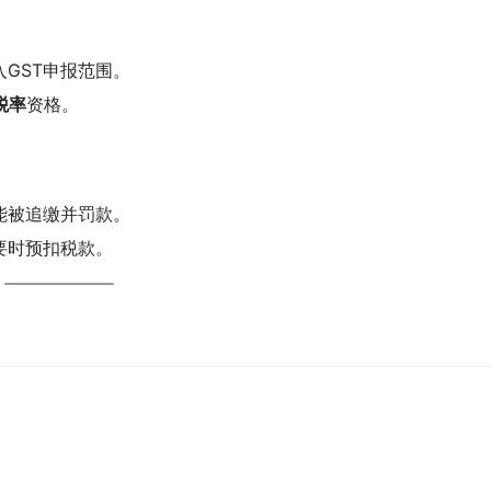
GST申报范围。
税率
资格。
能被追缴并罚款。
要时预扣税款。