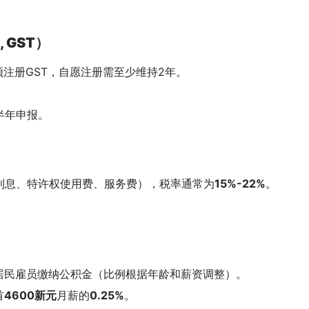
。
x, GST）
须注册GST，自愿注册需至少维持2年。
。
半年申报。
利息、特许权使用费、服务费），税率通常为
15%-22%
。
居民雇员缴纳公积金（比例根据年龄和薪资调整）。
首
4600新元
月薪的
0.25%
。