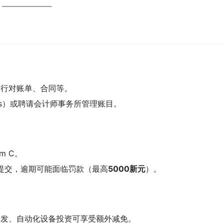
银行对账单、合同等。
oks）或聘请会计师事务所管理账目。
rm C。
格）提交，逾期可能面临罚款（最高
5000新元
）。
研发、自动化设备投资可享受额外减免。