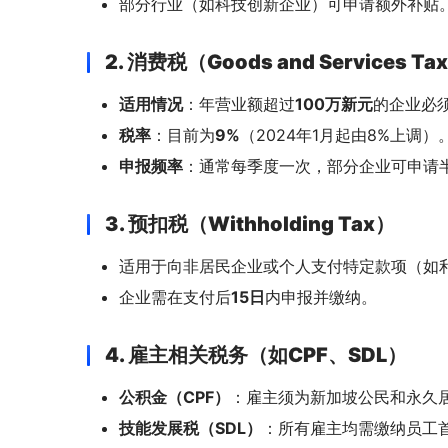
部分行业（如科技创新企业）可申请额外补贴
2. 消费税（Goods and Services Ta
适用情况
：年营业额超过
100万新元
的企业必
税率
：目前为
9%
（2024年1月起由8%上调）
申报频率
：通常每季度一次，部分企业可申请
3. 预扣税（Withholding Tax）
适用于向非居民企业或个人支付特定款项（如
企业需在支付后
15日
内申报并缴纳。
4. 雇主相关税务（如CPF、SDL）
公积金（CPF）
：雇主须为新加坡公民和永久
技能发展税（SDL）
：所有雇主均需缴纳员工