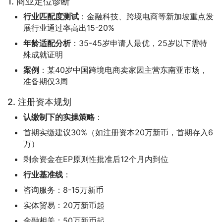
1. 商业定位诊断
行业匹配度测试
：金融科技、跨境电商等新加坡重点发
展行业通过率高出15-20%
年龄适配分析
：35-45岁申请人最优，25岁以下需特
殊成就证明
案例
：某40岁中国跨境电商卖家因主营东南亚市场，
准备期仅3周
2. 注册资本规划
认缴制下的实操策略
：
首期实缴建议30%（如注册资本20万新币，首期存入6
万）
剩余资金在EP原则性批准后12个月内到位
行业基准线
：
咨询服务：8-15万新币
实体贸易：20万新币起
金融相关：50万新币起