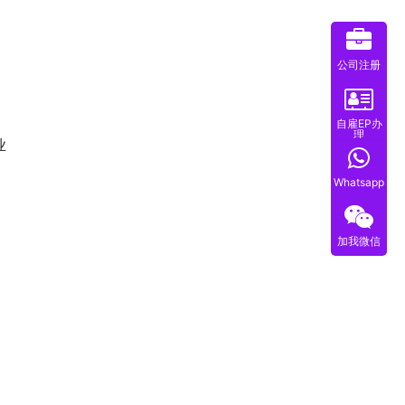
公司注册
，
自雇EP办
理
业
Whatsapp
加我微信