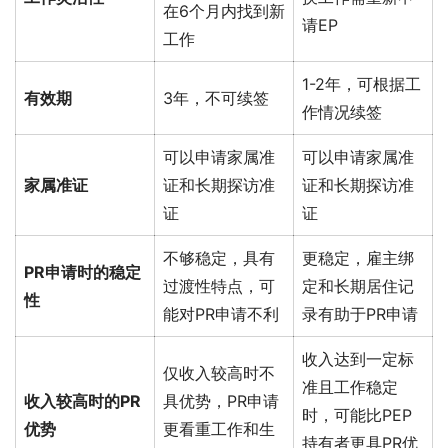
在6个月内找到新
请EP
工作
1-2年，可根据工
有效期
3年，不可续签
作情况续签
可以申请家属准
可以申请家属准
家属准证
证和长期探访准
证和长期探访准
证
证
不够稳定，具有
更稳定，雇主绑
PR申请时的稳定
过渡性特点，可
定和长期居住记
性
能对PR申请不利
录有助于PR申请
收入达到一定标
仅收入较高时不
准且工作稳定
收入较高时的PR
具优势，PR申请
时，可能比PEP
优势
更看重工作和生
持有者更具PR优