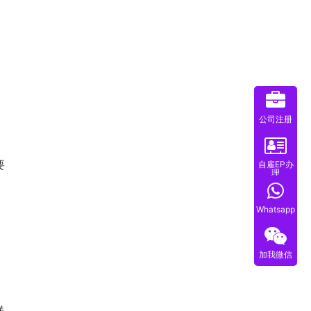
公司注册
要
自雇EP办
理
Whatsapp
，
加我微信
送